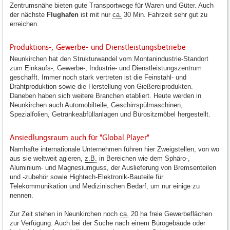
Zentrumsnähe bieten gute Transportwege für Waren und Güter. Auch
der nächste
Flughafen
ist mit nur
ca.
30 Min. Fahrzeit sehr gut zu
erreichen.
Produktions-, Gewerbe- und Dienstleistungsbetriebe
Neunkirchen hat den Strukturwandel vom Montanindustrie-Standort
zum Einkaufs-, Gewerbe-, Industrie- und Dienstleistungszentrum
geschafft. Immer noch stark vertreten ist die Feinstahl- und
Drahtproduktion sowie die Herstellung von Gießereiprodukten.
Daneben haben sich weitere Branchen etabliert. Heute werden in
Neunkirchen auch Automobilteile, Geschirrspülmaschinen,
Spezialfolien, Getränkeabfüllanlagen und Bürositzmöbel hergestellt.
Ansiedlungsraum auch für "Global Player"
Namhafte internationale Unternehmen führen hier Zweigstellen, von wo
aus sie weltweit agieren,
z.B.
in Bereichen wie dem Sphäro-,
Aluminium- und Magnesiumguss, der Auslieferung von Bremsenteilen
und -zubehör sowie Hightech-Elektronik-Bauteile für
Telekommunikation und Medizinischen Bedarf, um nur einige zu
nennen.
Zur Zeit stehen in Neunkirchen noch
ca.
20
ha
freie Gewerbeflächen
zur Verfügung. Auch bei der Suche nach einem Bürogebäude oder