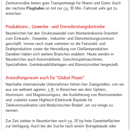
Zentrumsnähe bieten gute Transportwege für Waren und Güter. Auch
der nächste
Flughafen
ist mit nur
ca.
30 Min. Fahrzeit sehr gut zu
erreichen.
Produktions-, Gewerbe- und Dienstleistungsbetriebe
Neunkirchen hat den Strukturwandel vom Montanindustrie-Standort
zum Einkaufs-, Gewerbe-, Industrie- und Dienstleistungszentrum
geschafft. Immer noch stark vertreten ist die Feinstahl- und
Drahtproduktion sowie die Herstellung von Gießereiprodukten.
Daneben haben sich weitere Branchen etabliert. Heute werden in
Neunkirchen auch Automobilteile, Geschirrspülmaschinen,
Spezialfolien, Getränkeabfüllanlagen und Bürositzmöbel hergestellt.
Ansiedlungsraum auch für "Global Player"
Namhafte internationale Unternehmen führen hier Zweigstellen, von wo
aus sie weltweit agieren,
z.B.
in Bereichen wie dem Sphäro-,
Aluminium- und Magnesiumguss, der Auslieferung von Bremsenteilen
und -zubehör sowie Hightech-Elektronik-Bauteile für
Telekommunikation und Medizinischen Bedarf, um nur einige zu
nennen.
Zur Zeit stehen in Neunkirchen noch
ca.
20
ha
freie Gewerbeflächen
zur Verfügung. Auch bei der Suche nach einem Bürogebäude oder