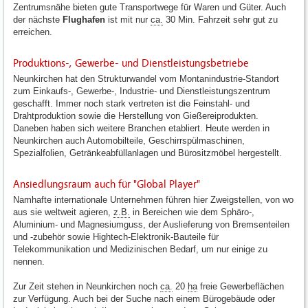
Zentrumsnähe bieten gute Transportwege für Waren und Güter. Auch
der nächste
Flughafen
ist mit nur
ca.
30 Min. Fahrzeit sehr gut zu
erreichen.
Produktions-, Gewerbe- und Dienstleistungsbetriebe
Neunkirchen hat den Strukturwandel vom Montanindustrie-Standort
zum Einkaufs-, Gewerbe-, Industrie- und Dienstleistungszentrum
geschafft. Immer noch stark vertreten ist die Feinstahl- und
Drahtproduktion sowie die Herstellung von Gießereiprodukten.
Daneben haben sich weitere Branchen etabliert. Heute werden in
Neunkirchen auch Automobilteile, Geschirrspülmaschinen,
Spezialfolien, Getränkeabfüllanlagen und Bürositzmöbel hergestellt.
Ansiedlungsraum auch für "Global Player"
Namhafte internationale Unternehmen führen hier Zweigstellen, von wo
aus sie weltweit agieren,
z.B.
in Bereichen wie dem Sphäro-,
Aluminium- und Magnesiumguss, der Auslieferung von Bremsenteilen
und -zubehör sowie Hightech-Elektronik-Bauteile für
Telekommunikation und Medizinischen Bedarf, um nur einige zu
nennen.
Zur Zeit stehen in Neunkirchen noch
ca.
20
ha
freie Gewerbeflächen
zur Verfügung. Auch bei der Suche nach einem Bürogebäude oder