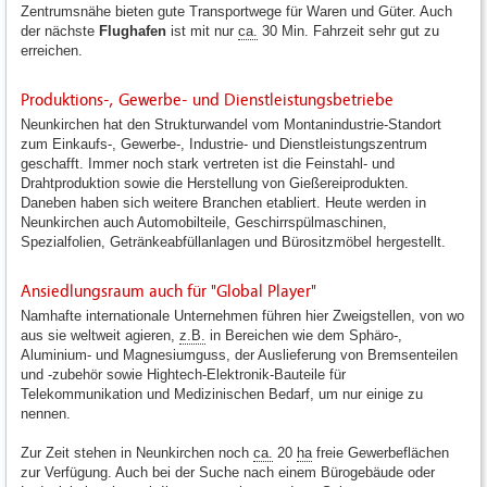
Zentrumsnähe bieten gute Transportwege für Waren und Güter. Auch
der nächste
Flughafen
ist mit nur
ca.
30 Min. Fahrzeit sehr gut zu
erreichen.
Produktions-, Gewerbe- und Dienstleistungsbetriebe
Neunkirchen hat den Strukturwandel vom Montanindustrie-Standort
zum Einkaufs-, Gewerbe-, Industrie- und Dienstleistungszentrum
geschafft. Immer noch stark vertreten ist die Feinstahl- und
Drahtproduktion sowie die Herstellung von Gießereiprodukten.
Daneben haben sich weitere Branchen etabliert. Heute werden in
Neunkirchen auch Automobilteile, Geschirrspülmaschinen,
Spezialfolien, Getränkeabfüllanlagen und Bürositzmöbel hergestellt.
Ansiedlungsraum auch für "Global Player"
Namhafte internationale Unternehmen führen hier Zweigstellen, von wo
aus sie weltweit agieren,
z.B.
in Bereichen wie dem Sphäro-,
Aluminium- und Magnesiumguss, der Auslieferung von Bremsenteilen
und -zubehör sowie Hightech-Elektronik-Bauteile für
Telekommunikation und Medizinischen Bedarf, um nur einige zu
nennen.
Zur Zeit stehen in Neunkirchen noch
ca.
20
ha
freie Gewerbeflächen
zur Verfügung. Auch bei der Suche nach einem Bürogebäude oder