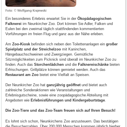
Foto: © Wolfgang Krajewski
Ein besonderes Erlebnis erwartet Sie in der
Ökopädagogischen
Falknerei
im Neunkircher Zoo. Dort können Sie Adler, Falken und
Eulen bei den zweimal täglich stattfindenden kommentierten
Vorführungen im freien Flug und ganz aus der Nähe erleben.
Am
Zoo-Kiosk
befinden sich neben den Toilettenanlagen ein
großer
Spielplatz und der Streichelzoo
mit Kaninchen,
Hängebauchschweinen und Zwergziegen. Gemütliche
Sitzmöglichkeiten zum Picknick sind überall im Neunkircher Zoo zu
finden. Auch das
Storchenlädchen
und die
Falknereischänke
bieten
Erfrischungen. Grillplätze können gemietet werden. Auch das
Restaurant am Zoo
bietet eine Vielfalt an Speisen.
Der Neunkircher Zoo hat
ganzjährig geöffnet
und bietet auch
zahlreiche Sonderaktionen wie Veranstaltungen und
Erlebnisgutscheine, sowie eine zoopädagogische Abteilung mit
Angeboten wie
Erlebnisführungen und Kindergeburtstage
.
Die Zoo-Tiere und das Zoo-Team freuen sich auf Ihren Besuch!
Es lohnt sich schon, Neunkirchens Zoo anzusteuern. Das bestätigen
die Besucherzahlen. Über 200.000 Menschen kommen jährlich hierher,