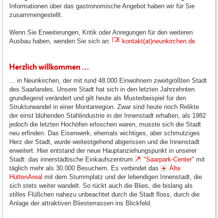
Informationen über das gastronomische Angebot haben wir für Sie
zusammengestellt.
Wenn Sie Erweiterungen, Kritik oder Anregungen für den weiteren
Ausbau haben, wenden Sie sich an:
kontakt(at)neunkirchen.de
Herzlich willkommen ...
... in Neunkirchen, der mit rund 48.000 Einwohnern zweitgrößten Stadt
des Saarlandes. Unsere Stadt hat sich in den letzten Jahrzehnten
grundlegend verändert und gilt heute als Musterbeispiel für den
Strukturwandel in einer Montanregion. Zwar sind heute noch Relikte
der einst blühenden Stahlindustrie in der Innenstadt erhalten, als 1982
jedoch die letzten Hochöfen erloschen waren, musste sich die Stadt
neu erfinden. Das Eisenwerk, ehemals wichtiges, aber schmutziges
Herz der Stadt, wurde weitestgehend abgerissen und die Innenstadt
erweitert. Hier entstand der neue Hauptanziehungspunkt in unserer
Stadt: das innerstädtische Einkaufszentrum
"Saarpark-Center"
mit
täglich mehr als 30.000 Besuchern. Es verbindet das
Alte
HüttenAreal
mit dem Stummplatz und der lebendigen Innenstadt, die
sich stets weiter wandelt. So rückt auch die Blies, die bislang als
stilles Flüßchen nahezu unbeachtet durch die Stadt floss, durch die
Anlage der attraktiven Bliesterrassen ins Blickfeld.