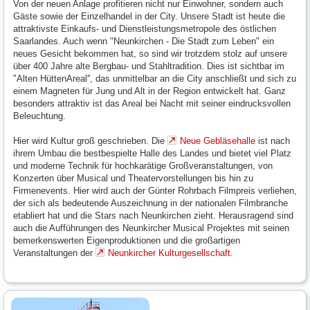
Von der neuen Anlage profitieren nicht nur Einwohner, sondern auch
Gäste sowie der Einzelhandel in der City. Unsere Stadt ist heute die
attraktivste Einkaufs- und Dienstleistungsmetropole des östlichen
Saarlandes. Auch wenn "Neunkirchen - Die Stadt zum Leben" ein
neues Gesicht bekommen hat, so sind wir trotzdem stolz auf unsere
über 400 Jahre alte Bergbau- und Stahltradition. Dies ist sichtbar im
"Alten HüttenAreal'', das unmittelbar an die City anschließt und sich zu
einem Magneten für Jung und Alt in der Region entwickelt hat. Ganz
besonders attraktiv ist das Areal bei Nacht mit seiner eindrucksvollen
Beleuchtung.
Hier wird Kultur groß geschrieben. Die
Neue Gebläsehalle
ist nach
ihrem Umbau die bestbespielte Halle des Landes und bietet viel Platz
und moderne Technik für hochkarätige Großveranstaltungen, von
Konzerten über Musical und Theatervorstellungen bis hin zu
Firmenevents. Hier wird auch der Günter Rohrbach Filmpreis verliehen,
der sich als bedeutende Auszeichnung in der nationalen Filmbranche
etabliert hat und die Stars nach Neunkirchen zieht. Herausragend sind
auch die Aufführungen des Neunkircher Musical Projektes mit seinen
bemerkenswerten Eigenproduktionen und die großartigen
Veranstaltungen der
Neunkircher Kulturgesellschaft
.