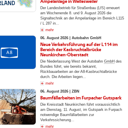
Ampelanlage in Wellesweiler
Der Landesbetrieb für Straßenbau (LfS) erneuert
am Wochenende 8. und 9. August 2026 die
Signaltechnik an der Ampelanlage im Bereich L115
/ L 287 in...
mehr
06. August 2026 |
Autobahn GmbH
Neue Verkehrsführung auf der L114 im
Bereich der Kasbruchtalbrücke
Neunkirchen-Oberstadt
Die Niederlassung West der Autobahn
GmbH
des
Bundes führt, wie bereits bekannt,
Rückbauarbeiten an der A8-Kasbruchtalbrücke
durch. Die Arbeiten liegen...
mehr
06. August 2026 |
ZBN
Baumfällarbeiten im Furpacher Gutspark
Die Kreisstadt Neunkirchen führt voraussichtlich
am Dienstag, 11. August, im Gutspark in Furpach
notwendige Baumfällarbeiten zur
Verkehrssicherung...
mehr