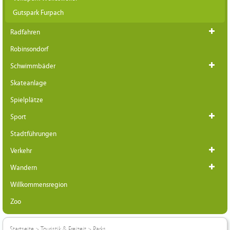
Gutspark Furpach
Radfahren
Robinsondorf
Schwimmbäder
Skateanlage
Spielplätze
Sport
Stadtführungen
Verkehr
Wandern
Willkommensregion
Zoo
Startseite
>
Touristik & Freizeit
>
Parks