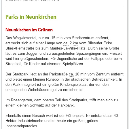
Parks in Neunkirchen
Neunkirchen im Grünen
Das Wagwiesental, nur
ca.
15 min vom Stadtzentrum entfernt,
erstreckt sich auf einer Länge von
ca.
2
km
vom Bliesufer Ecke
Blies-/Fernstraße bis zum Mantes-La-Ville-Platz. Durch seine Größe
lädt es zum Joggen und zu ausgedehnten Spaziergängen ein. Freizeit
wird hier großgeschrieben: Für Jugendliche auf der Halfpipe oder beim
Streetball; für Kinder auf diversen Spielplätzen.
Der Stadtpark liegt an der Parkstraße
ca.
10 min vom Zentrum entfernt
und bietet einen kleinen Ruhepol in der städtischen Betriebsamkeit. In
den Park integriert ist ein großer Kinderspielplatz, der von den
umliegenden Wohnhäusern gut zu erreichen ist.
Im Rosengarten, dem oberen Teil des Stadtparks, trifft man sich zu
einem kleinen Schwatz auf der Parkbank.
Ebenfalls einen Besuch wert ist der Hüttenpark. Er entstand aus 40
Hektar Industriebrache und ist heute ein großes, grünes
Innenstadtparadies.