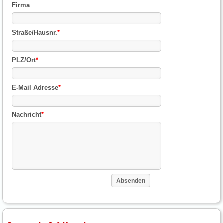
Firma
Straße/Hausnr.
*
PLZ/Ort
*
E-Mail Adresse
*
Nachricht
*