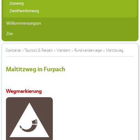
Zooweg
Zwölfweiherweg
Willkommensregion
Zoo
Startseite
>
Touristik & Freizeit
>
Wandern
>
Rundwanderwege
>
Maltitzweg
Maltitzweg in Furpach
Wegmarkierung