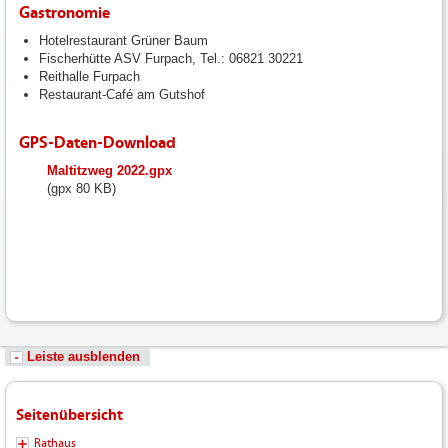
Gastronomie
Hotelrestaurant Grüner Baum
Fischerhütte ASV Furpach, Tel.: 06821 30221
Reithalle Furpach
Restaurant-Café am Gutshof
GPS-Daten-Download
fileadmin/user_upload/neunkirchen/10_Dateien-
Maltitzweg 2022.gpx
Hochladen/102_Dateien-
(gpx 80 KB)
Hochladen/102_Bilder-
Fotos-
Logos-
Hochladen/Tourismus/GPS-
Wandern/Maltitzweg_2022.gpx
Leiste ausblenden
Seitenübersicht
Rathaus