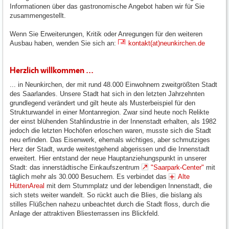
Informationen über das gastronomische Angebot haben wir für Sie
zusammengestellt.
Wenn Sie Erweiterungen, Kritik oder Anregungen für den weiteren
Ausbau haben, wenden Sie sich an:
kontakt(at)neunkirchen.de
Herzlich willkommen ...
... in Neunkirchen, der mit rund 48.000 Einwohnern zweitgrößten Stadt
des Saarlandes. Unsere Stadt hat sich in den letzten Jahrzehnten
grundlegend verändert und gilt heute als Musterbeispiel für den
Strukturwandel in einer Montanregion. Zwar sind heute noch Relikte
der einst blühenden Stahlindustrie in der Innenstadt erhalten, als 1982
jedoch die letzten Hochöfen erloschen waren, musste sich die Stadt
neu erfinden. Das Eisenwerk, ehemals wichtiges, aber schmutziges
Herz der Stadt, wurde weitestgehend abgerissen und die Innenstadt
erweitert. Hier entstand der neue Hauptanziehungspunkt in unserer
Stadt: das innerstädtische Einkaufszentrum
"Saarpark-Center"
mit
täglich mehr als 30.000 Besuchern. Es verbindet das
Alte
HüttenAreal
mit dem Stummplatz und der lebendigen Innenstadt, die
sich stets weiter wandelt. So rückt auch die Blies, die bislang als
stilles Flüßchen nahezu unbeachtet durch die Stadt floss, durch die
Anlage der attraktiven Bliesterrassen ins Blickfeld.