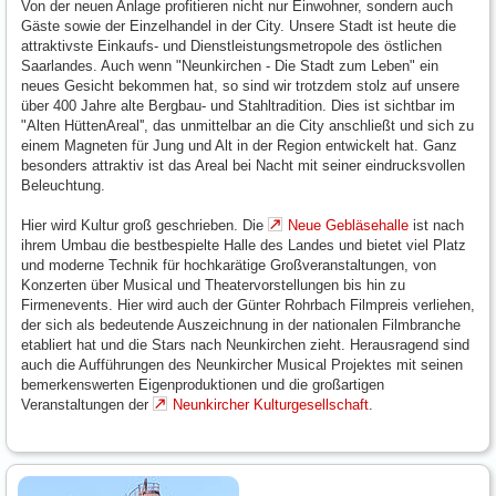
Von der neuen Anlage profitieren nicht nur Einwohner, sondern auch
Gäste sowie der Einzelhandel in der City. Unsere Stadt ist heute die
attraktivste Einkaufs- und Dienstleistungsmetropole des östlichen
Saarlandes. Auch wenn "Neunkirchen - Die Stadt zum Leben" ein
neues Gesicht bekommen hat, so sind wir trotzdem stolz auf unsere
über 400 Jahre alte Bergbau- und Stahltradition. Dies ist sichtbar im
"Alten HüttenAreal'', das unmittelbar an die City anschließt und sich zu
einem Magneten für Jung und Alt in der Region entwickelt hat. Ganz
besonders attraktiv ist das Areal bei Nacht mit seiner eindrucksvollen
Beleuchtung.
Hier wird Kultur groß geschrieben. Die
Neue Gebläsehalle
ist nach
ihrem Umbau die bestbespielte Halle des Landes und bietet viel Platz
und moderne Technik für hochkarätige Großveranstaltungen, von
Konzerten über Musical und Theatervorstellungen bis hin zu
Firmenevents. Hier wird auch der Günter Rohrbach Filmpreis verliehen,
der sich als bedeutende Auszeichnung in der nationalen Filmbranche
etabliert hat und die Stars nach Neunkirchen zieht. Herausragend sind
auch die Aufführungen des Neunkircher Musical Projektes mit seinen
bemerkenswerten Eigenproduktionen und die großartigen
Veranstaltungen der
Neunkircher Kulturgesellschaft
.