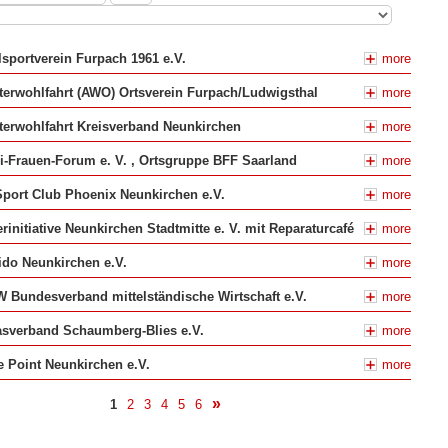
sportverein Furpach 1961 e.V.
more
terwohlfahrt (AWO) Ortsverein Furpach/Ludwigsthal
more
terwohlfahrt Kreisverband Neunkirchen
more
i-Frauen-Forum e. V. , Ortsgruppe BFF Saarland
more
port Club Phoenix Neunkirchen e.V.
more
rinitiative Neunkirchen Stadtmitte e. V. mit Reparaturcafé
more
do Neunkirchen e.V.
more
Bundesverband mittelständische Wirtschaft e.V.
more
asverband Schaumberg-Blies e.V.
more
 Point Neunkirchen e.V.
more
1
2
3
4
5
6
nächste