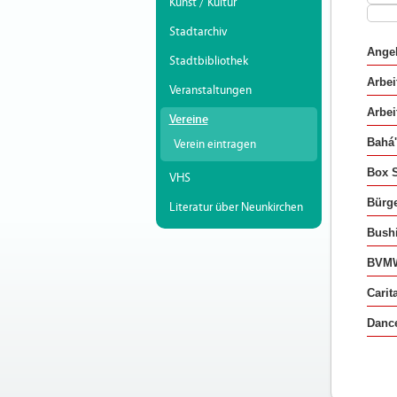
Kunst / Kultur
Stadtarchiv
Angel
Stadtbibliothek
Arbei
Veranstaltungen
Arbei
Vereine
Bahá'
Verein eintragen
Box S
VHS
Bürge
Literatur über Neunkirchen
Bushi
BVMW 
Carit
Dance