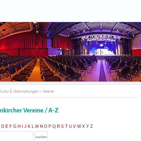
Kultur & Veranstaltungen
>
Vereine
nkircher Vereine / A-Z
C
D
E
F
G
H
I
J
K
L
M
N
O
P
Q
R
S
T
U
V
W
X
Y
Z