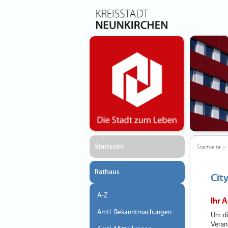
Startseite
Startseite
>
Rathaus
Cit
A-Z
Ihr 
Amtl. Bekanntmachungen
Um di
Veran