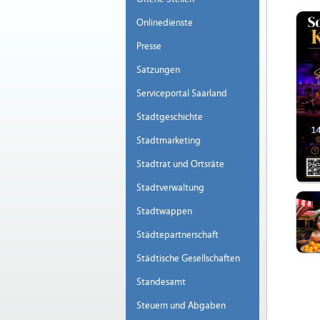
Onlinedienste
Presse
Satzungen
Serviceportal Saarland
Stadtgeschichte
Stadtmarketing
Stadtrat und Ortsräte
Stadtverwaltung
Stadtwappen
Städtepartnerschaft
Städtische Gesellschaften
Standesamt
Steuern und Abgaben