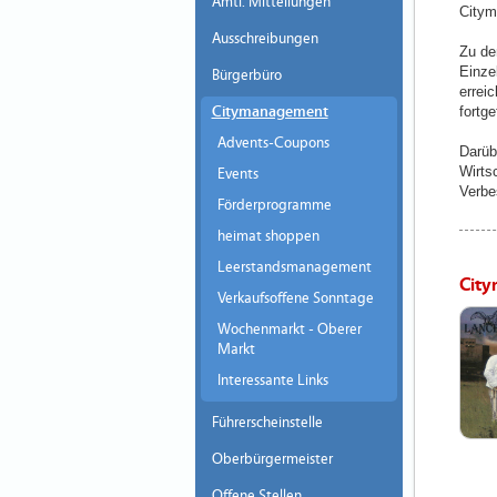
Amtl. Mitteilungen
Citym
Ausschreibungen
Zu de
Einze
Bürgerbüro
errei
Citymanagement
fortge
Advents-Coupons
Darüb
Wirts
Events
Verbe
Förderprogramme
heimat shoppen
Leerstandsmanagement
City
Verkaufsoffene Sonntage
Wochenmarkt - Oberer
Markt
Interessante Links
Führerscheinstelle
Oberbürgermeister
Offene Stellen