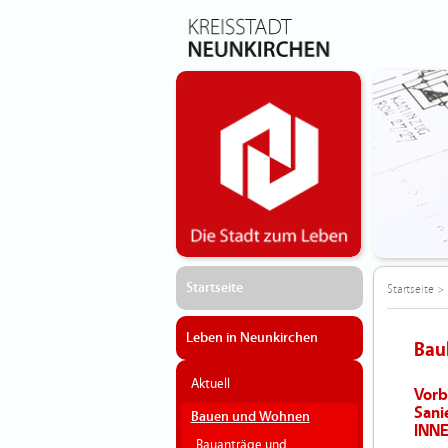
Startseite
Startseite
>
Leben in Neunkirchen
Bau
Aktuell
Vorb
Sani
Bauen und Wohnen
INN
Bauanträge und