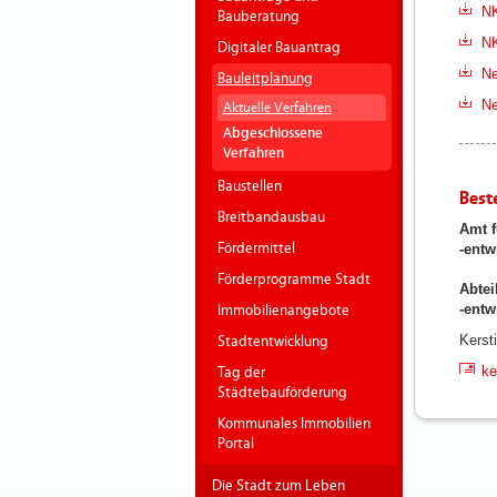
NK
Bauberatung
NK
Digitaler Bauantrag
Ne
Bauleitplanung
Ne
Aktuelle Verfahren
Abgeschlossene
Verfahren
Baustellen
Best
Breitbandausbau
Amt f
Fördermittel
-entw
Förderprogramme Stadt
Abtei
-ent
Immobilienangebote
Kerst
Stadtentwicklung
ke
Tag der
Städtebauförderung
Kommunales Immobilien
Portal
Die Stadt zum Leben