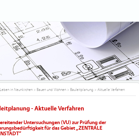
Leben in Neunkirchen
>
Bauen und Wohnen
>
Bauleitplanung
>
Aktuelle Verfahren
leitplanung - Aktuelle Verfahren
ereitender Untersuchungen (VU) zur Prüfung der
erungsbedürftigkeit für das Gebiet „ZENTRALE
ENSTADT“